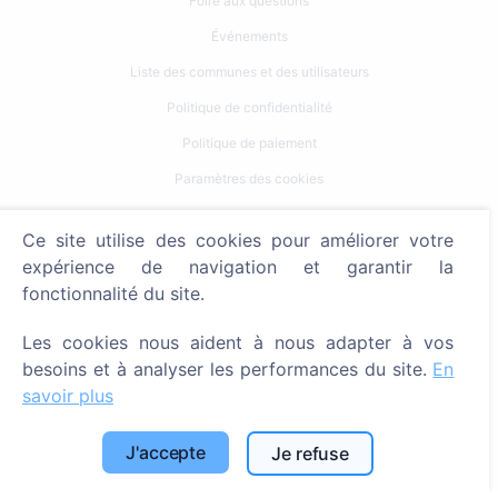
Foire aux questions
Événements
Liste des communes et des utilisateurs
Politique de confidentialité
Politique de paiement
Paramètres des cookies
Recherche
Ce site utilise des cookies pour améliorer votre
expérience de navigation et garantir la
Rechercher des défunts
fonctionnalité du site.
Rechercher des cimetières
Les cookies nous aident à nous adapter à vos
Services
besoins et à analyser les performances du site.
En
savoir plus
Contacts
J'accepte
Je refuse
SIA "CEMETY", LV40103618951
371 29144816