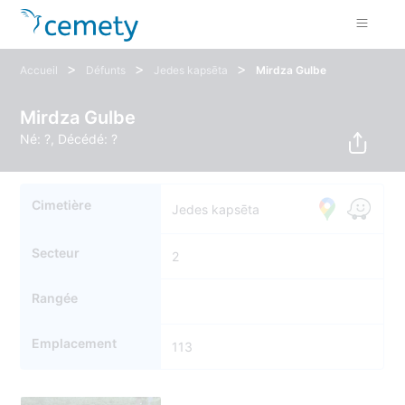
>
>
>
Accueil
Défunts
Jedes kapsēta
Mirdza Gulbe
Mirdza Gulbe
Né: ?, Décédé: ?
Cimetière
Jedes kapsēta
Secteur
2
Rangée
Emplacement
113