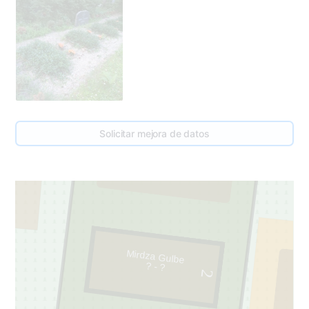
95
Solicitar mejora de datos
1
Mirdza Gulbe
? - ?
2