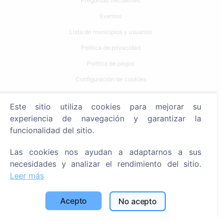
Preguntas frecuentes
Eventos
Lista de municipios y usuarios
Política de privacidad
Política de pagos
Configuración de cookies
Búsqueda
Este sitio utiliza cookies para mejorar su
experiencia de navegación y garantizar la
Buscar fallecidos
funcionalidad del sitio.
Buscar cementerios
Las cookies nos ayudan a adaptarnos a sus
Servicios
necesidades y analizar el rendimiento del sitio.
Leer más
Contactos
Acepto
No acepto
SIA "CEMETY", LV40103618951
371 29144816