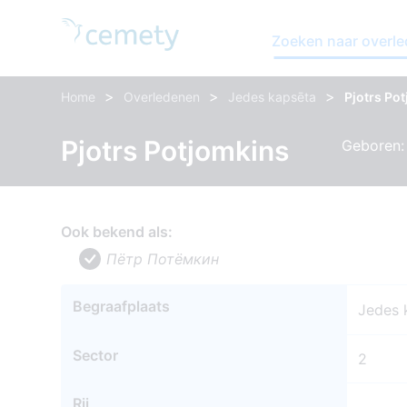
Zoeken naar overl
>
>
>
Home
Overledenen
Jedes kapsēta
Pjotrs Po
Pjotrs Potjomkins
Geboren:
Ook bekend als:
Пётр Потёмкин
Begraafplaats
Jedes 
Sector
2
Rij