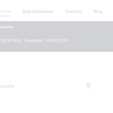
edenen
Begraafplaatsen
Diensten
Blog
tjomkins
 28.08.1932, Overleden: 30.06.2009
kapsēta