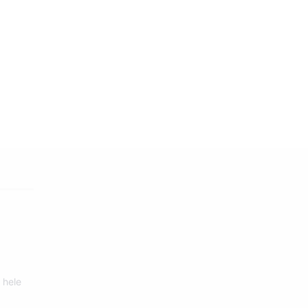
š
9
 hele