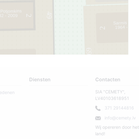
 Potjomkins
49
32 - 2009
2
Sarmis Bīriņ
1964 - 201
2
69
3
Diensten
Contacten
SIA "CEMETY",
ledenen
LV40103618951
371 29144816
info@cemety.lv
Wij opereren door het
land!