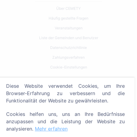
Über CEMETY
Häufig gestellte Fragen
Veranstaltungen
Liste der Gemeinden und Benutzer
Datenschutzrichtlinie
Zahlungsverfahren
Cookie-Einstellungen
Suche
Diese Website verwendet Cookies, um Ihre
Browser-Erfahrung zu verbessern und die
Bestattete suchen
Funktionalität der Website zu gewährleisten.
Friedhöfe suchen
Cookies helfen uns, uns an Ihre Bedürfnisse
Dienstleistungen
anzupassen und die Leistung der Website zu
analysieren.
Mehr erfahren
Kontakt