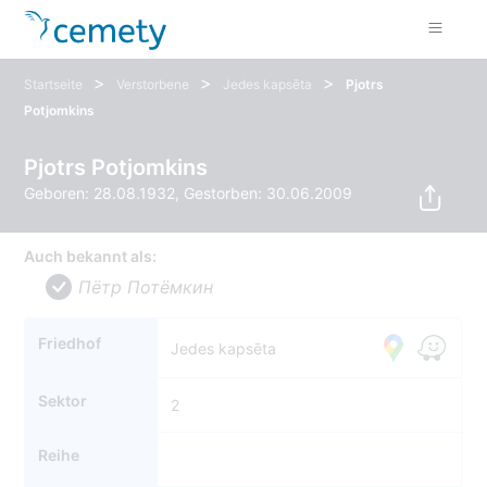
>
>
>
Startseite
Verstorbene
Jedes kapsēta
Pjotrs
Potjomkins
Pjotrs Potjomkins
Geboren: 28.08.1932, Gestorben: 30.06.2009
Auch bekannt als:
Пётр Потёмкин
Friedhof
Jedes kapsēta
Sektor
2
Reihe