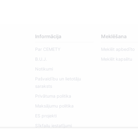
Informācija
Meklēšana
Par CEMETY
Meklēt apbedīto
B.U.J.
Meklēt kapsētu
Notikumi
Pašvaldību un lietotāju
saraksts
Privātuma politika
Maksājumu politika
ES projekti
Sīkfailu iestatījumi