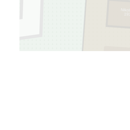
Niko
19