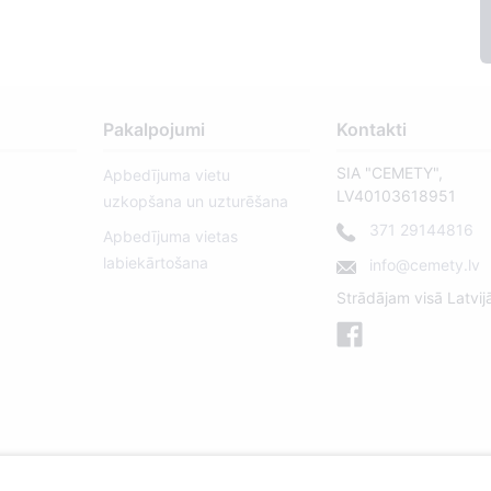
Pakalpojumi
Kontakti
SIA "CEMETY",
Apbedījuma vietu
LV40103618951
uzkopšana un uzturēšana
371 29144816
Apbedījuma vietas
labiekārtošana
info@cemety.lv
Strādājam visā Latvij