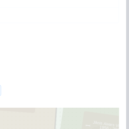
45
1
Jānis Aivars Vilčuks
1
1956 - 2013