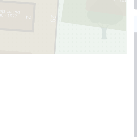
lajs Losevs
30 - 1977
29
2
3