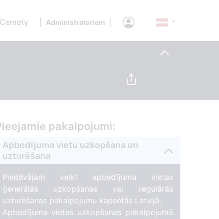
 Cemety
|
|
Administratoriem
Pieejamie pakalpojumi:
Apbedījuma vietu uzkopšana un
uzturēšana
Piedāvājam veikt apbedījuma vietas
ģenerālās uzkopšanas vai regulārās
uzturēšanas pakalpojumu kapsētās Latvijā.
Apbedījuma vietas uzkopšanas pakalpojumā