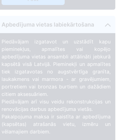
Apbedījuma vietas labiekārtošana
Piedāvājam izgatavot un uzstādīt kapu
pieminekļus, apmalītes vai kopējo
apbedījuma vietas ansambli attālināti jebkurā
kapsētā visā Latvijā. Pieminekļi un apmalītes
tiek izgatavotas no augstvērtīga granīta,
laukakmens vai marmora - ar gravējumiem,
portretiem vai bronzas burtiem un dažādiem
citiem aksesuāriem.
Piedāvājam arī visu veidu rekonstrukcijas un
renovācijas darbus apbedījuma vietās.
Pakalpojuma maksa ir saistīta ar apbedījuma
(kapsētas) atrašanās vietu, izmēru un
vēlamajiem darbiem.