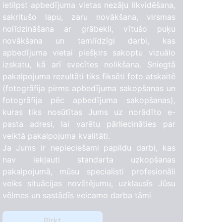
ietilpst apbedījuma vietas nezāļu likvidēšana,
sakritušo lapu, zaru novākšana, virsmas
nolīdzināšana ar grābekli, vītušo puķu
novākšana un tamlīdzīgi darbi, kas
apbedījuma vietai piešķirs sakoptu vizuālo
izskatu, kā arī svecītes nolikšana. Sniegtā
pakalpojuma rezultāti tiks fiksēti foto atskaitē
(fotogrāfija pirms apbedījuma sakopšanas un
fotogrāfija pēc apbedījuma sakopšanas),
kuras tiks nosūtītas Jums uz norādīto e-
pasta adresi, lai varētu pārliecināties par
veiktā pakalpojuma kvalitāti.
Ja Jums ir nepieciešami papildu darbi, kas
nav iekļauti standarta uzkopšanas
pakalpojumā, mūsu specialisti profesionāli
veiks situācijas novētējumu, uzklausīs Jūsu
vēlmes un sastādīs veicamo darba tāmi
Pirkt