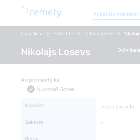
Apbedīto meklēšan
>
>
>
Sākumlapa
Apbedītie
Jedes kapsēta
Nikolaj
Nikolajs Losevs
Dzimšanas
Arī pieminēts kā:
Николай Лосев
Kapsēta
Jedes kapsēta
Sektors
2
Rinda