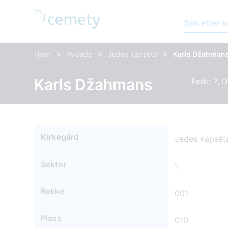
Søk etter 
>
>
>
Hjem
Avdøde
Jedes kapsēta
Karls Džahman
Karls Džahmans
Født: ?, 
Kirkegård
Jedes kapsēt
Sektor
1
Rekke
001
Plass
010