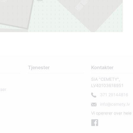
1
Tjenester
Kontakter
SIA "CEMETY",
LV40103618951
sser
371 29144816
info@cemety.lv
Vi opererer over hele 