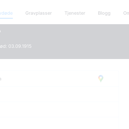
avdøde
Gravplasser
Tjenester
Blogg
Om
s
Død: 03.09.1915
a