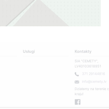
1
18
Usługi
Kontakty
SIA "CEMETY",
LV40103618951
371 29144816
info@cemety.lv
Działamy na terenie 
kraju!