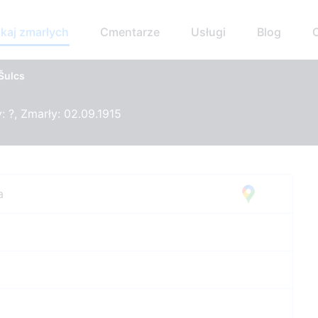
kaj zmarłych
Cmentarze
Usługi
Blog
Šulcs
 ?, Zmarły: 02.09.1915
a