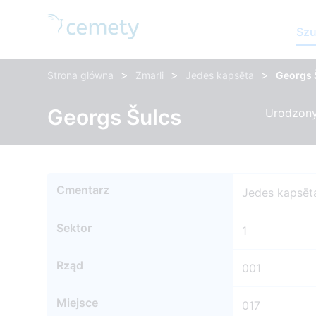
Szu
>
>
>
Strona główna
Zmarli
Jedes kapsēta
Georgs 
Georgs Šulcs
Urodzony:
Cmentarz
Jedes kapsēt
Sektor
1
Rząd
001
Miejsce
017