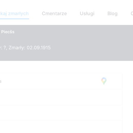
kaj zmarłych
Cmentarze
Usługi
Blog
 Piecšs
 ?, Zmarły: 02.09.1915
a