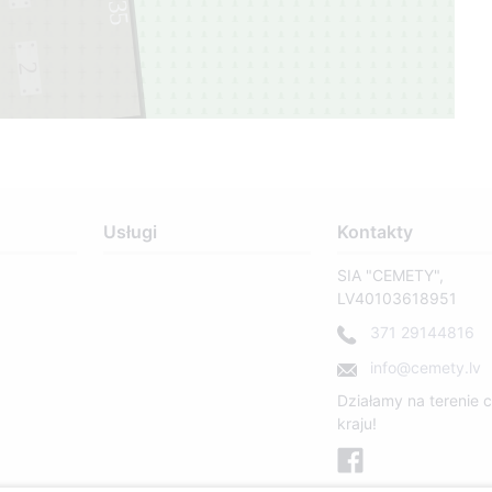
35
2
Usługi
Kontakty
SIA "CEMETY",
LV40103618951
371 29144816
info@cemety.lv
Działamy na terenie 
kraju!