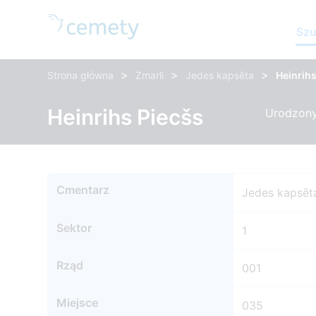
Szu
>
>
>
Strona główna
Zmarli
Jedes kapsēta
Heinrihs
Heinrihs Piecšs
Urodzony:
Cmentarz
Jedes kapsēt
Sektor
1
Rząd
001
Miejsce
035