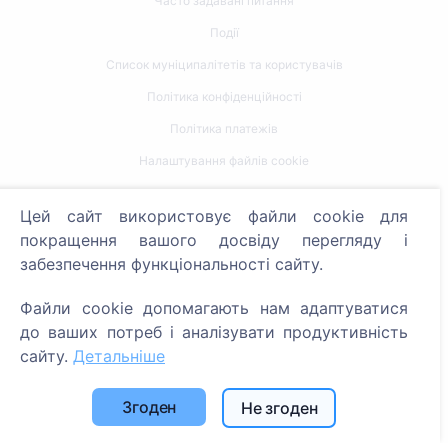
Часто задавані питання
Події
Список муніципалітетів та користувачів
Політика конфіденційності
Політика платежів
Налаштування файлів cookie
Пошук
Цей сайт використовує файли cookie для
покращення вашого досвіду перегляду і
Пошук померлих
забезпечення функціональності сайту.
Пошук кладовищ
Файли cookie допомагають нам адаптуватися
Послуги
до ваших потреб і аналізувати продуктивність
сайту.
Детальніше
Контакти
Згоден
Не згоден
SIA "CEMETY", LV40103618951
371 29144816