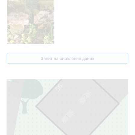
54
55
Запит на оновлення даних
1
56
2
1