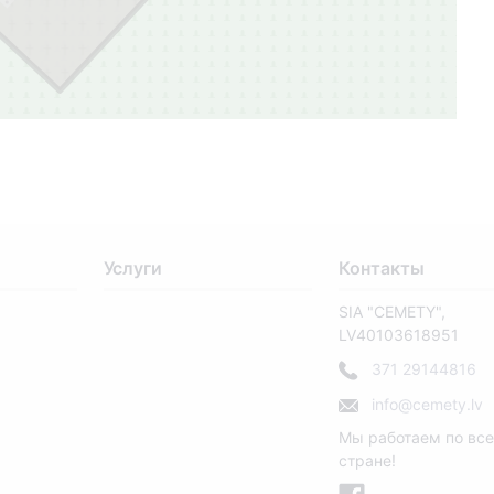
Услуги
Контакты
SIA "CEMETY",
LV40103618951
371 29144816
info@cemety.lv
Мы работаем по вс
стране!