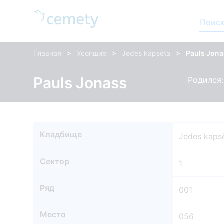
Поиск
>
>
>
Главная
Усопшие
Jedes kapsēta
Pauls Jon
Pauls Jonass
Родился: 
Кладбище
Jedes kaps
Сектор
1
Ряд
001
Место
056