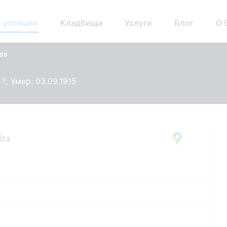
 усопших
Кладбища
Услуги
Блог
О 
ass
?, Умер: 03.09.1915
ēta