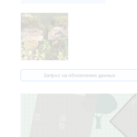
9
Запрос на обновление данных
5
10
1