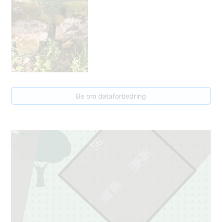
54
55
Be om dataforbedring
1
56
2
1