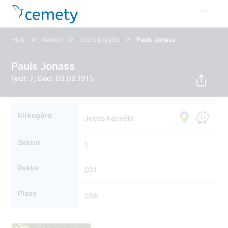
>
>
>
Hjem
Avdøde
Jedes kapsēta
Pauls Jonass
Pauls Jonass
Født: ?, Død: 03.09.1915
Kirkegård
Jedes kapsēta
Sektor
1
Rekke
001
Plass
056