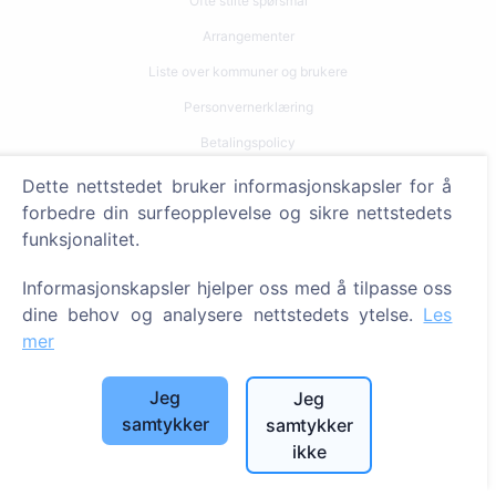
Ofte stilte spørsmål
Arrangementer
Liste over kommuner og brukere
Personvernerklæring
Betalingspolicy
Innstillinger for informasjonskapsler
Dette nettstedet bruker informasjonskapsler for å
forbedre din surfeopplevelse og sikre nettstedets
Søk
funksjonalitet.
Søk etter avdøde
Informasjonskapsler hjelper oss med å tilpasse oss
Søk etter gravplasser
dine behov og analysere nettstedets ytelse.
Les
mer
Tjenester
Jeg
Jeg
Kontakter
samtykker
samtykker
ikke
SIA "CEMETY", LV40103618951
371 29144816