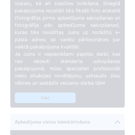
izskatu, kā arī svecītes nolikšana. Sniegtā
pakalpojuma rezultāti tiks fiksēti foto atskaitē
(fotogrāfija pirms apbedījuma sakopšanas un
fotogrāfija pēc apbedījuma sakopšanas),
kuras tiks nosūtītas Jums uz norādīto e-
pasta adresi, lai varētu pārliecināties par
veiktā pakalpojuma kvalitāti.
Ja Jums ir nepieciešami papildu darbi, kas
nav iekļauti standarta uzkopšanas
pakalpojumā, mūsu specialisti profesionāli
veiks situācijas novētējumu, uzklausīs Jūsu
vēlmes un sastādīs veicamo darba tāmi
Pirkt
Apbedījuma vietas labiekārtošana