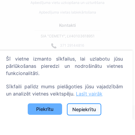
Apbedījuma vietu uzkopšana un uzturēšana
Apbedījuma vietas labiekārtošana
Kontakti
SIA "CEMETY", LV40103618951
371 29144816
info@cemety.lv
Šī vietne izmanto sīkfailus, lai uzlabotu jūsu
Strādājam visā Latvijā!
pārlūkošanas pieredzi un nodrošinātu vietnes
funkcionalitāti.
Sīkfaili palīdz mums pielāgoties jūsu vajadzībām
un analizēt vietnes veiktspēju.
Lasīt vairāk
Administratoriem
Piekrītu
Nepiekrītu
© 2013 - 2026 Cemety Visas tiesības aizsargātas
Privātuma politika un noteikumi.