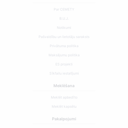
Par CEMETY
B.U.J.
Notikumi
Pašvaldību un lietotāju saraksts
Privātuma politika
Maksājumu politika
ES projekti
Sīkfailu iestatījumi
Meklēšana
Meklēt apbedīto
Meklēt kapsētu
Pakalpojumi