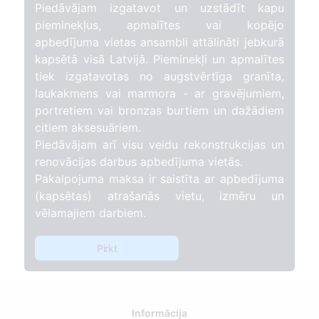
Piedāvājam izgatavot un uzstādīt kapu
pieminekļus, apmalītes vai kopējo
apbedījuma vietas ansambli attālināti jebkurā
kapsētā visā Latvijā. Pieminekļi un apmalītes
tiek izgatavotas no augstvērtīga granīta,
laukakmens vai marmora - ar gravējumiem,
portretiem vai bronzas burtiem un dažādiem
citiem aksesuāriem.
Piedāvājam arī visu veidu rekonstrukcijas un
renovācijas darbus apbedījuma vietās.
Pakalpojuma maksa ir saistīta ar apbedījuma
(kapsētas) atrašanās vietu, izmēru un
vēlamajiem darbiem.
Pirkt
Informācija