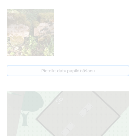
54
55
Pieteikt datu papildināšanu
1
56
2
1