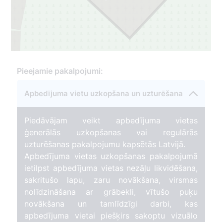
Pieejamie pakalpojumi:
Apbedījuma vietu uzkopšana un uzturēšana
Piedāvājam veikt apbedījuma vietas
ģenerālās uzkopšanas vai regulārās
uzturēšanas pakalpojumu kapsētās Latvijā.
Apbedījuma vietas uzkopšanas pakalpojumā
ietilpst apbedījuma vietas nezāļu likvidēšana,
sakritušo lapu, zaru novākšana, virsmas
nolīdzināšana ar grābekli, vītušo puķu
novākšana un tamlīdzīgi darbi, kas
apbedījuma vietai piešķirs sakoptu vizuālo