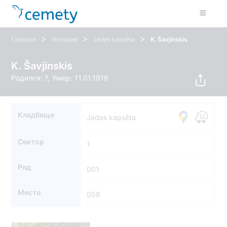
>
>
>
Главная
Усопшие
Jedes kapsēta
K. Šavjinskis
K. Šavjinskis
Родился: ?, Умер: 11.01.1916
Кладбище
Jedes kapsēta
Сектор
1
Ряд
001
Место
058