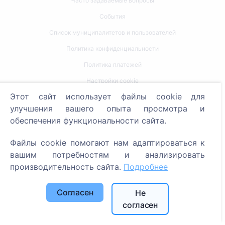
Часто задаваемые вопросы
События
Список муниципалитетов и пользователей
Политика конфиденциальности
Политика платежей
Настройки cookie
Этот сайт использует файлы cookie для
Поиск
улучшения вашего опыта просмотра и
обеспечения функциональности сайта.
Поиск усопших
Поиск кладбищ
Файлы cookie помогают нам адаптироваться к
вашим потребностям и анализировать
Услуги
производительность сайта.
Подробнее
Контакты
Согласен
Не
согласен
SIA "CEMETY", LV40103618951
371 29144816