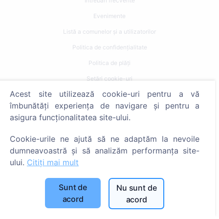
Întrebări frecvente
Evenimente
Listă a comunelor și a utilizatorilor
Politica de confidențialitate
Politica de plăți
Setări cookie-uri
Acest site utilizează cookie-uri pentru a vă
Caută
îmbunătăți experiența de navigare și pentru a
asigura funcționalitatea site-ului.
Caută decedați
Caută cimitire
Cookie-urile ne ajută să ne adaptăm la nevoile
dumneavoastră și să analizăm performanța site-
Servicii
ului.
Citiți mai mult
Contacte
Sunt de
Nu sunt de
acord
acord
SIA "CEMETY", LV40103618951
371 29144816