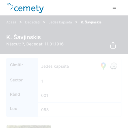
>
>
>
Acasă
Decedați
Jedes kapsēta
K. Šavjinskis
K. Šavjinskis
Născut: ?, Decedat: 11.01.1916
Cimitir
Jedes kapsēta
Sector
1
Rând
001
Loc
058