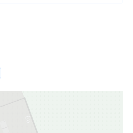
67
66
1