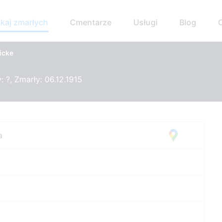
kaj zmarłych
Cmentarze
Usługi
Blog
icke
 ?, Zmarły: 06.12.1915
a