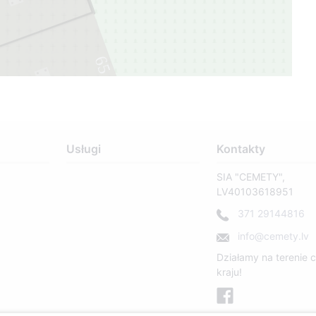
65
1
Usługi
Kontakty
SIA "CEMETY",
LV40103618951
371 29144816
info@cemety.lv
Działamy na terenie 
kraju!