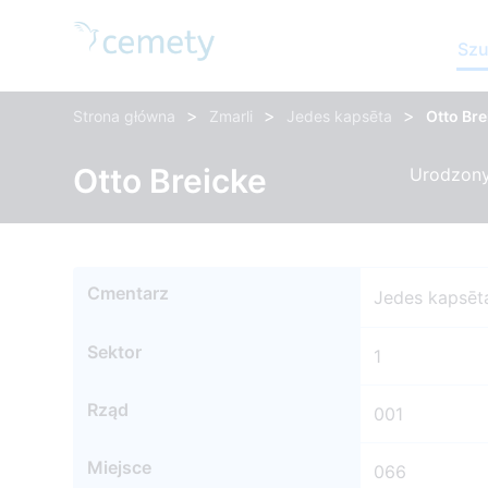
Szu
>
>
>
Strona główna
Zmarli
Jedes kapsēta
Otto Bre
Otto Breicke
Urodzony:
Cmentarz
Jedes kapsēt
Sektor
1
Rząd
001
Miejsce
066