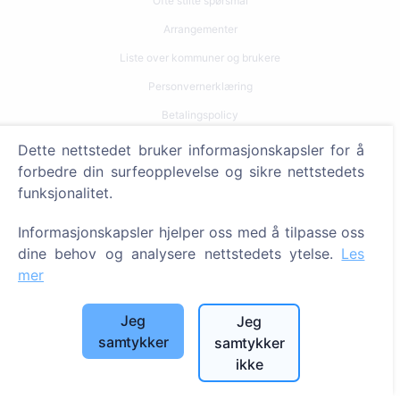
Ofte stilte spørsmål
Arrangementer
Liste over kommuner og brukere
Personvernerklæring
Betalingspolicy
Innstillinger for informasjonskapsler
Dette nettstedet bruker informasjonskapsler for å
forbedre din surfeopplevelse og sikre nettstedets
Søk
funksjonalitet.
Søk etter avdøde
Informasjonskapsler hjelper oss med å tilpasse oss
Søk etter gravplasser
dine behov og analysere nettstedets ytelse.
Les
mer
Tjenester
Jeg
Jeg
Kontakter
samtykker
samtykker
ikke
SIA "CEMETY", LV40103618951
371 29144816