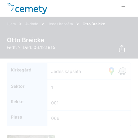
>
>
>
Hjem
Avdøde
Jedes kapsēta
Otto Breicke
Otto Breicke
Født: ?, Død: 06.12.1915
Kirkegård
Jedes kapsēta
Sektor
1
Rekke
001
Plass
066