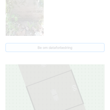
Be om dataforbedring
67
1
66
1