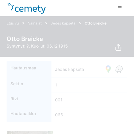
>
>
>
Etusivu
Vainajat
Jedes kapsēta
Otto Breicke
Otto Breicke
Syntynyt: ?, Kuollut: 06.12.1915
Hautausmaa
Jedes kapsēta
Sektio
1
Rivi
001
Hautapaikka
066