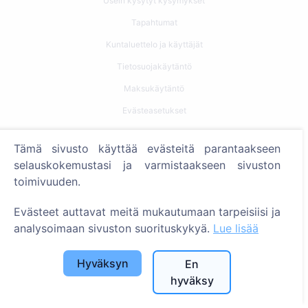
Usein kysytyt kysymykset
Tapahtumat
Kuntaluettelo ja käyttäjät
Tietosuojakäytäntö
Maksukäytäntö
Evästeasetukset
Haku
Tämä sivusto käyttää evästeitä parantaakseen
selauskokemustasi ja varmistaakseen sivuston
Etsi vainajia
toimivuuden.
Etsi hautausmaita
Evästeet auttavat meitä mukautumaan tarpeisiisi ja
Palvelut
analysoimaan sivuston suorituskykyä.
Lue lisää
Yhteystiedot
Hyväksyn
En
hyväksy
SIA "CEMETY", LV40103618951
371 29144816