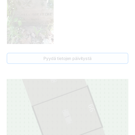
Pyydä tietojen päivitystä
67
1
66
1