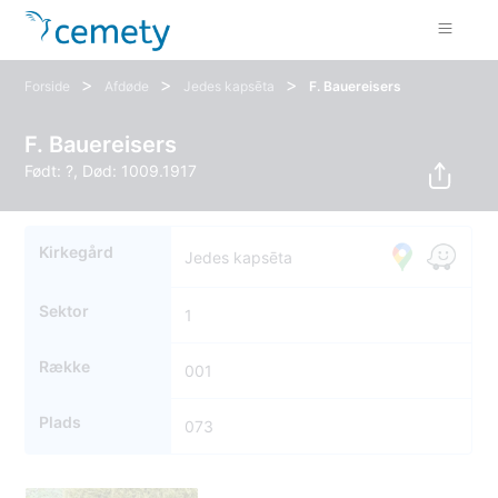
>
>
>
Forside
Afdøde
Jedes kapsēta
F. Bauereisers
F. Bauereisers
Født: ?, Død: 1009.1917
Kirkegård
Jedes kapsēta
Sektor
1
Række
001
Plads
073