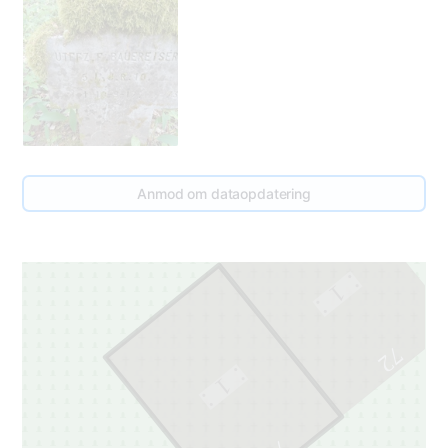
Anmod om dataopdatering
1
72
1