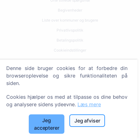
Ofte stillede spørgsmål
Begivenheder
Liste over kommuner og brugere
Privatlivspolitik
Betalingspolitik
Cookieindstillinger
Søg
Denne side bruger cookies for at forbedre din
browseroplevelse og sikre funktionaliteten på
Søg efter afdøde
siden.
Søg efter kirkegårde
Cookies hjælper os med at tilpasse os dine behov
Tjenester
og analysere sidens ydeevne.
Læs mere
Kontakt
Jeg
Jeg afviser
accepterer
SIA "CEMETY", LV40103618951
371 29144816