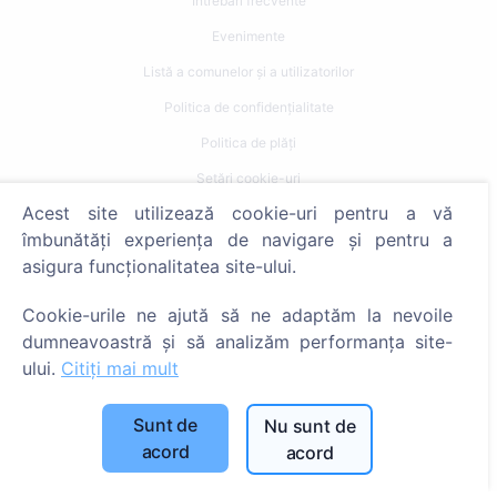
Întrebări frecvente
Evenimente
Listă a comunelor și a utilizatorilor
Politica de confidențialitate
Politica de plăți
Setări cookie-uri
Acest site utilizează cookie-uri pentru a vă
Caută
îmbunătăți experiența de navigare și pentru a
asigura funcționalitatea site-ului.
Caută decedați
Caută cimitire
Cookie-urile ne ajută să ne adaptăm la nevoile
dumneavoastră și să analizăm performanța site-
Servicii
ului.
Citiți mai mult
Contacte
Sunt de
Nu sunt de
acord
acord
SIA "CEMETY", LV40103618951
371 29144816