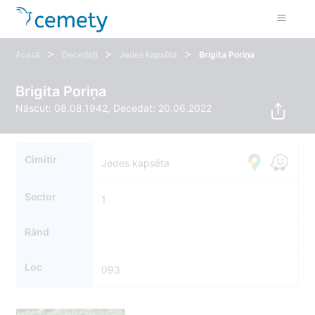
>
>
>
Acasă
Decedați
Jedes kapsēta
Brigita Poriņa
Brigita Poriņa
Născut: 08.08.1942, Decedat: 20.06.2022
Cimitir
Jedes kapsēta
Sector
1
Rând
Loc
093