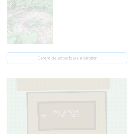
108
95
Cerere de actualizare a datelor
Brigita Poriņa
1942 - 2022
4