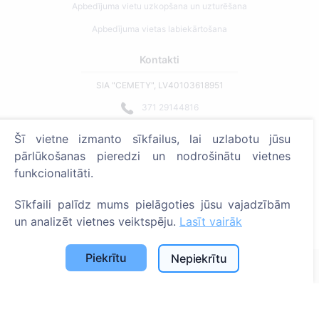
Apbedījuma vietu uzkopšana un uzturēšana
Apbedījuma vietas labiekārtošana
Kontakti
SIA "CEMETY", LV40103618951
371 29144816
info@cemety.lv
Šī vietne izmanto sīkfailus, lai uzlabotu jūsu
Strādājam visā Latvijā!
pārlūkošanas pieredzi un nodrošinātu vietnes
funkcionalitāti.
Sīkfaili palīdz mums pielāgoties jūsu vajadzībām
un analizēt vietnes veiktspēju.
Lasīt vairāk
Administratoriem
Piekrītu
Nepiekrītu
© 2013 - 2026 Cemety Visas tiesības aizsargātas
Privātuma politika un noteikumi.