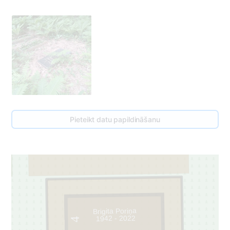
108
95
Pieteikt datu papildināšanu
Brigita Poriņa
1942 - 2022
4