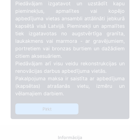
Piedāvājam izgatavot un uzstādīt kapu
pieminekļus, apmalītes vai kopējo
apbedījuma vietas ansambli attālināti jebkurā
kapsētā visā Latvijā. Pieminekļi un apmalītes
tiek izgatavotas no augstvērtīga granīta,
laukakmens vai marmora - ar gravējumiem,
portretiem vai bronzas burtiem un dažādiem
citiem aksesuāriem.
Piedāvājam arī visu veidu rekonstrukcijas un
renovācijas darbus apbedījuma vietās.
Pakalpojuma maksa ir saistīta ar apbedījuma
(kapsētas) atrašanās vietu, izmēru un
vēlamajiem darbiem.
Pirkt
Informācija