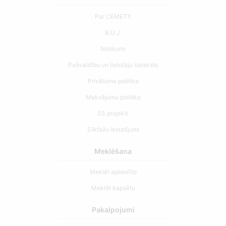
Par CEMETY
B.U.J.
Notikumi
Pašvaldību un lietotāju saraksts
Privātuma politika
Maksājumu politika
ES projekti
Sīkfailu iestatījumi
Meklēšana
Meklēt apbedīto
Meklēt kapsētu
Pakalpojumi