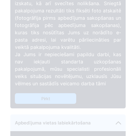
izskatu, kā arī svecītes nolikšana. Sniegtā
pakalpojuma rezultāti tiks fiksēti foto atskaitē
(fotogrāfija pirms apbedījuma sakopšanas un
fotogrāfija pēc apbedījuma sakopšanas),
kuras tiks nosūtītas Jums uz norādīto e-
pasta adresi, lai varētu pārliecināties par
veiktā pakalpojuma kvalitāti.
Ja Jums ir nepieciešami papildu darbi, kas
nav iekļauti standarta uzkopšanas
pakalpojumā, mūsu specialisti profesionāli
veiks situācijas novētējumu, uzklausīs Jūsu
vēlmes un sastādīs veicamo darba tāmi
Pirkt
Apbedījuma vietas labiekārtošana