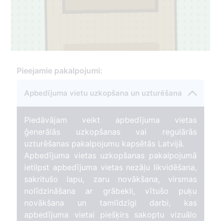
3
Pieejamie pakalpojumi:
Apbedījuma vietu uzkopšana un uzturēšana
93
Piedāvājam veikt apbedījuma vietas
ģenerālās uzkopšanas vai regulārās
uzturēšanas pakalpojumu kapsētās Latvijā.
Apbedījuma vietas uzkopšanas pakalpojumā
ietilpst apbedījuma vietas nezāļu likvidēšana,
sakritušo lapu, zaru novākšana, virsmas
nolīdzināšana ar grābekli, vītušo puķu
novākšana un tamlīdzīgi darbi, kas
apbedījuma vietai piešķirs sakoptu vizuālo