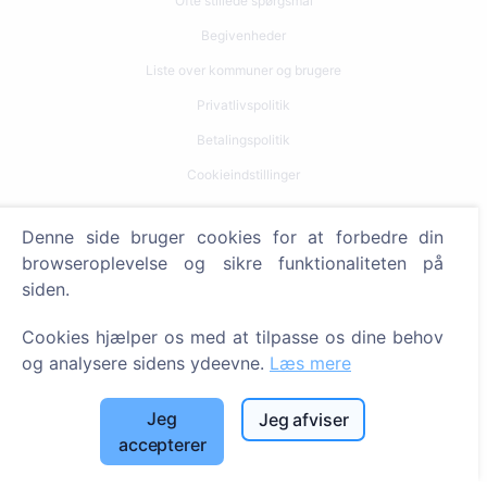
Ofte stillede spørgsmål
Begivenheder
Liste over kommuner og brugere
Privatlivspolitik
Betalingspolitik
Cookieindstillinger
Søg
Denne side bruger cookies for at forbedre din
browseroplevelse og sikre funktionaliteten på
Søg efter afdøde
siden.
Søg efter kirkegårde
Cookies hjælper os med at tilpasse os dine behov
Tjenester
og analysere sidens ydeevne.
Læs mere
Kontakt
Jeg
Jeg afviser
accepterer
SIA "CEMETY", LV40103618951
371 29144816