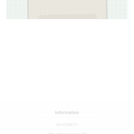
3
93
Information
Om CEMETY