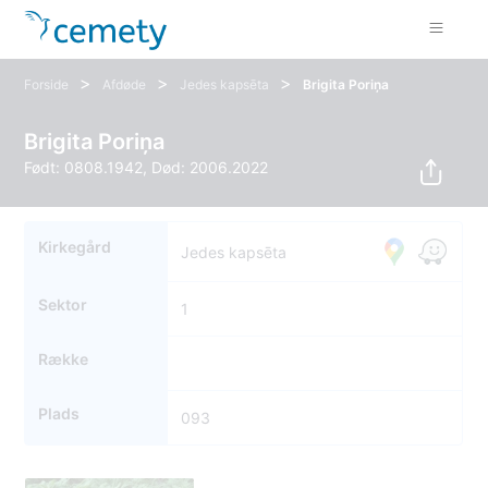
>
>
>
Forside
Afdøde
Jedes kapsēta
Brigita Poriņa
Brigita Poriņa
Født: 0808.1942, Død: 2006.2022
Kirkegård
Jedes kapsēta
Sektor
1
Række
Plads
093