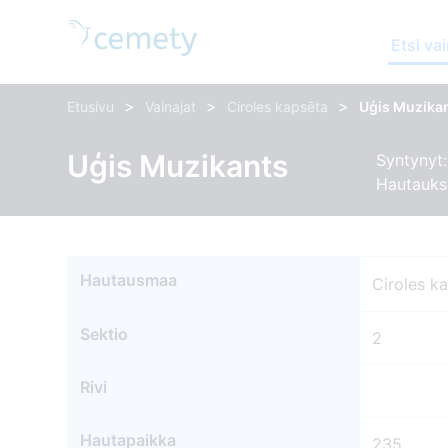
Etsi vai
>
>
>
Etusivu
Vainajat
Ciroles kapsēta
Uģis Muzika
Uģis Muzikants
Syntynyt:
Hautauks
Hautausmaa
Ciroles k
Sektio
2
Rivi
Hautapaikka
235