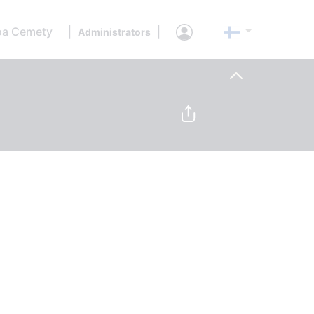
oa Cemety
|
|
Administrators