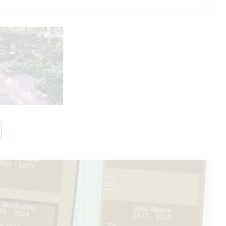
2
intra Leitāne
951 - 1972
153
 Muzikants
Velta Alksne
76 - 2024
1922 - 2019
1