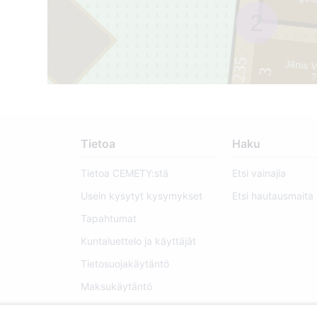
Ringol
2
235
Jānis 
3
?
Tietoa
Haku
Tietoa CEMETY:stä
Etsi vainajia
Usein kysytyt kysymykset
Etsi hautausmaita
Tapahtumat
Kuntaluettelo ja käyttäjät
Tietosuojakäytäntö
Maksukäytäntö
Evästeasetukset