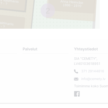
ds Valdmanis
Anna Heimrāte
? - ?
1886 - 1970
2
Valdmanis
 - ?
Palvelut
Yhteystiedot
SIA "CEMETY",
LV40103618951
371 29144816
info@cemety.lv
Toimimme koko Suom