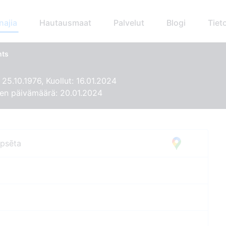
najia
Hautausmaat
Palvelut
Blogi
Tiet
nts
 25.10.1976, Kuollut: 16.01.2024
en päivämäärä: 20.01.2024
apsēta