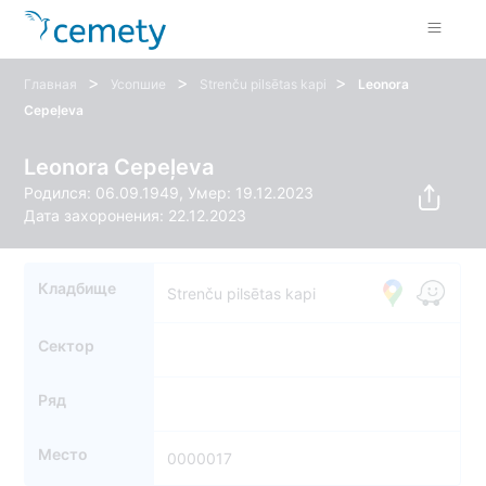
>
>
>
Главная
Усопшие
Strenču pilsētas kapi
Leonora
Cepeļeva
Leonora Cepeļeva
Родился: 06.09.1949, Умер: 19.12.2023
Дата захоронения: 22.12.2023
Кладбище
Strenču pilsētas kapi
Сектор
Ряд
Место
0000017