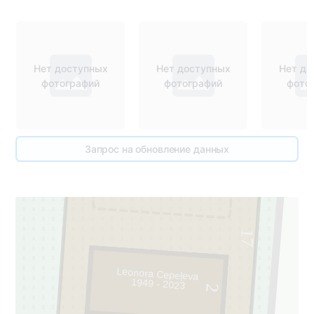
Нет доступных
Нет доступных
Нет до
фотографий
фотографий
фото
Запрос на обновление данных
1
17
Leonora Cepeļeva
1949 - 2023
2