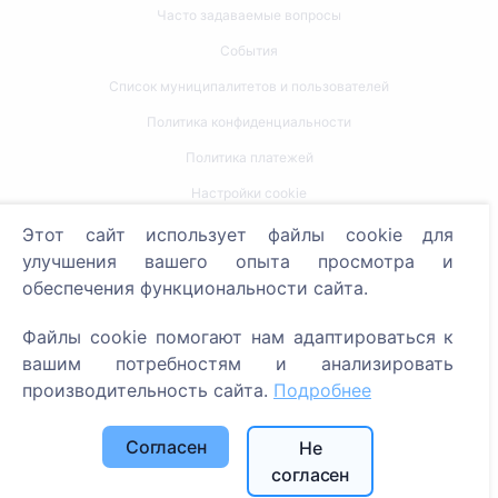
Часто задаваемые вопросы
События
Список муниципалитетов и пользователей
Политика конфиденциальности
Политика платежей
Настройки cookie
Этот сайт использует файлы cookie для
Поиск
улучшения вашего опыта просмотра и
обеспечения функциональности сайта.
Поиск усопших
Поиск кладбищ
Файлы cookie помогают нам адаптироваться к
вашим потребностям и анализировать
Услуги
производительность сайта.
Подробнее
Контакты
Согласен
Не
SIA "CEMETY", LV40103618951
согласен