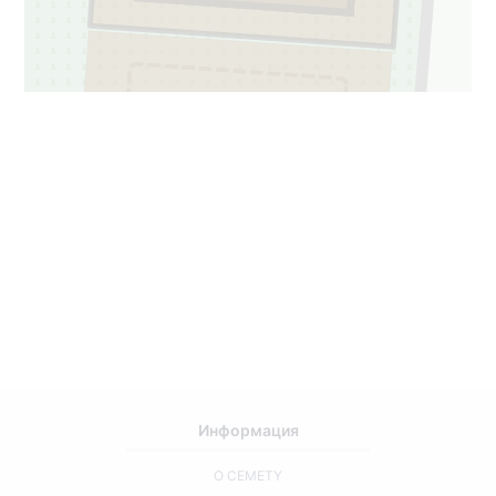
1
16
Информация
О CEMETY