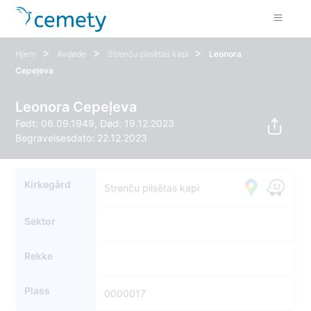
>
>
>
Hjem
Avdøde
Strenču pilsētas kapi
Leonora
Cepeļeva
Leonora Cepeļeva
Født: 06.09.1949, Død: 19.12.2023
Begravelsesdato: 22.12.2023
Kirkegård
Strenču pilsētas kapi
Sektor
Rekke
Plass
0000017