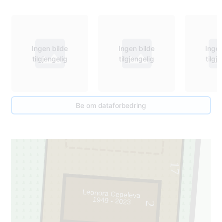
Ingen bilde
Ingen bilde
Ingen
tilgjengelig
tilgjengelig
tilgj
Be om dataforbedring
1
17
Leonora Cepeļeva
1949 - 2023
2