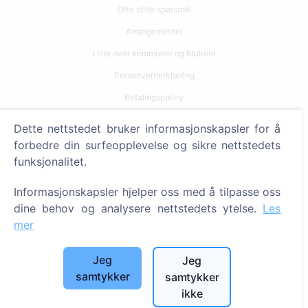
Ofte stilte spørsmål
Arrangementer
Liste over kommuner og brukere
Personvernerklæring
Betalingspolicy
Innstillinger for informasjonskapsler
Dette nettstedet bruker informasjonskapsler for å
forbedre din surfeopplevelse og sikre nettstedets
Søk
funksjonalitet.
Søk etter avdøde
Informasjonskapsler hjelper oss med å tilpasse oss
Søk etter gravplasser
dine behov og analysere nettstedets ytelse.
Les
mer
Tjenester
Jeg
Jeg
Kontakter
samtykker
samtykker
SIA "CEMETY", LV40103618951
ikke