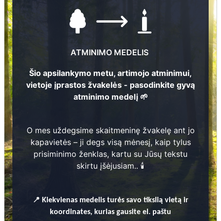
Nuotrauka nėra
Nuotrauka nėra
Nuotra
ATMINIMO MEDELIS
prieinama
prieinama
prie
Šio apsilankymo metu, artimojo atminimui,
vietoje įprastos žvakelės - pasodinkite gyvą
atminimo medelį 🌱
Nuotraukų ir duomenų atnaujinimas
O mes uždegsime skaitmeninę žvakelę ant jo
1
kapavietės – ji degs visą mėnesį, kaip tylus
prisiminimo ženklas, kartu su Jūsų tekstu
skirtu įšėjusiam.. 🕯️
17
Leonora Cepeļeva
1949 - 2023
📍
Kiekvienas
medelis turės savo tikslią vietą ir
2
koordinates, kurias gausite el. paštu