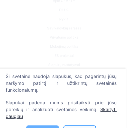
Apie CEMETY
D.U.K.
Įvykiai
Savivaldybių sąrašas
Privatumo politika
Mokėjimų politika
ES projektai
Slapukų nustatymai
Ši svetainė naudoja slapukus, kad pagerintų jūsų
Paieška
naršymo patirtį ir užtikrintų svetainės
Velionių paieška
funkcionalumą.
Kapinių paieška
Slapukai padeda mums prisitaikyti prie jūsų
poreikių ir analizuoti svetainės veikimą.
Skaityti
Paslaugos
daugiau
Kontaktai