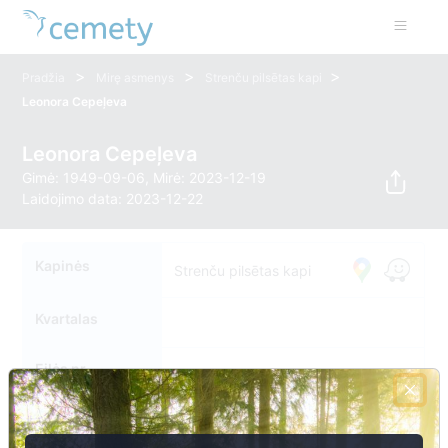
>
>
>
Pradžia
Mirę asmenys
Strenču pilsētas kapi
Leonora Cepeļeva
Leonora Cepeļeva
Gimė: 1949-09-06, Mirė: 2023-12-19
Laidojimo data: 2023-12-22
Kapinės
Strenču pilsētas kapi
Kvartalas
Eilės nr.
Kapavietės nr.
0000017