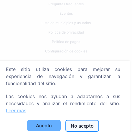
Preguntas frecuentes
Eventos
Lista de municipios y usuarios
Política de privacidad
Política de pagos
Configuración de cookies
Búsqueda
Este sitio utiliza cookies para mejorar su
experiencia de navegación y garantizar la
Buscar fallecidos
funcionalidad del sitio.
Buscar cementerios
Las cookies nos ayudan a adaptarnos a sus
Servicios
necesidades y analizar el rendimiento del sitio.
Leer más
Contactos
SIA "CEMETY", LV40103618951
Acepto
No acepto