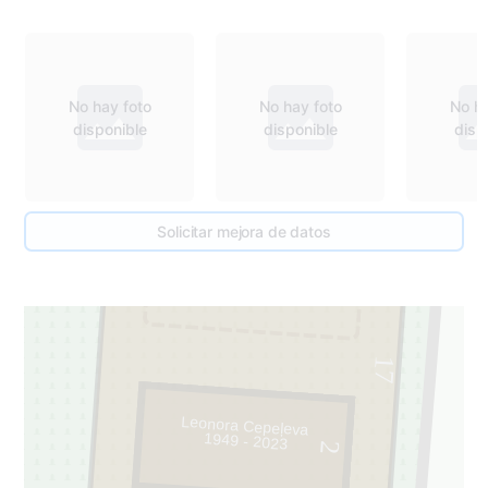
No hay foto
No hay foto
No ha
disponible
disponible
disp
Solicitar mejora de datos
1
17
Leonora Cepeļeva
1949 - 2023
2