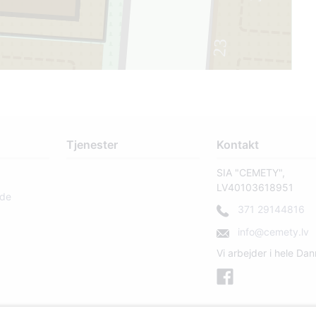
23
2
1
Tjenester
Kontakt
SIA "CEMETY",
LV40103618951
rde
371 29144816
info@cemety.lv
16
Vi arbejder i hele Da