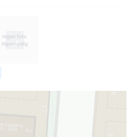
Ingen foto
tilgængelig
1
4
17
Leonora Cepeļeva
49 - 2023
2
3