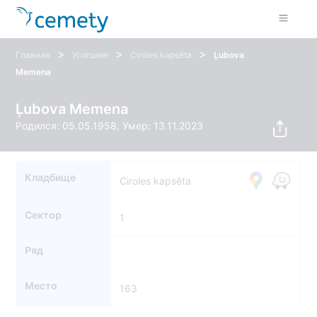
>
>
>
Главная
Усопшие
Ciroles kapsēta
Ļubova
Memena
Ļubova Memena
Родился: 05.05.1958, Умер: 13.11.2023
Кладбище
Ciroles kapsēta
Сектор
1
Ряд
Место
163