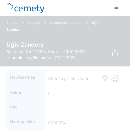
>
>
>
Etusivu
Vainajat
Strenču pilsētas kapi
Uģis
Zanders
Uģis Zanders
Syntynyt: 04.11.1974, Kuollut: 29.10.2023
Hautauksen päivämäärä: 03.11.2023
Hautausmaa
Strenču pilsētas kapi
Sektio
I
Rivi
Hautapaikka
0000074