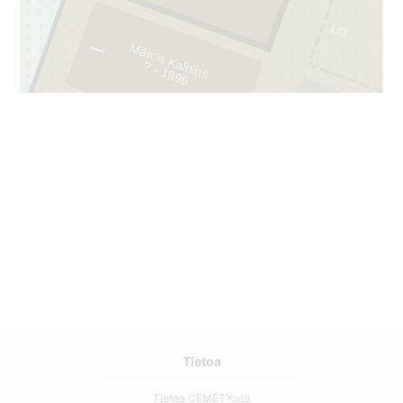
5
1
Mārcis Kalniņš
?
- 1
9
9
6
4
Tietoa
Tietoa CEMETY:stä