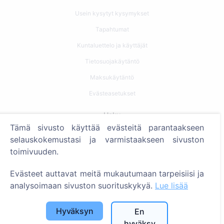
Usein kysytyt kysymykset
Tapahtumat
Kuntaluettelo ja käyttäjät
Tietosuojakäytäntö
Maksukäytäntö
Evästeasetukset
Haku
Tämä sivusto käyttää evästeitä parantaakseen
Etsi vainajia
selauskokemustasi ja varmistaakseen sivuston
toimivuuden.
Etsi hautausmaita
Evästeet auttavat meitä mukautumaan tarpeisiisi ja
Palvelut
analysoimaan sivuston suorituskykyä.
Lue lisää
Yhteystiedot
Hyväksyn
En
SIA "CEMETY", LV40103618951
hyväksy