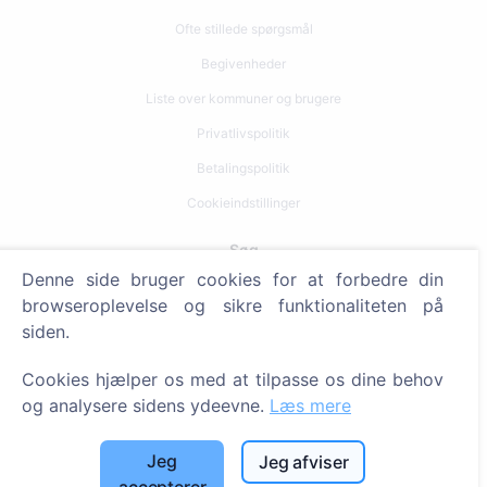
Ofte stillede spørgsmål
Begivenheder
Liste over kommuner og brugere
Privatlivspolitik
Betalingspolitik
Cookieindstillinger
Søg
Denne side bruger cookies for at forbedre din
Søg efter afdøde
browseroplevelse og sikre funktionaliteten på
siden.
Søg efter kirkegårde
Tjenester
Cookies hjælper os med at tilpasse os dine behov
og analysere sidens ydeevne.
Læs mere
Kontakt
Jeg
Jeg afviser
SIA "CEMETY", LV40103618951