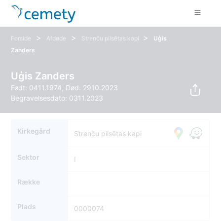
>
>
>
Forside
Afdøde
Strenču pilsētas kapi
Uģis
Zanders
Uģis Zanders
Født: 0411.1974, Død: 2910.2023
Begravelsesdato: 0311.2023
Kirkegård
Strenču pilsētas kapi
Sektor
I
Række
Plads
0000074