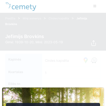
>
>
>
Pradžia
Mirę asmenys
Ciroles kapsēta
Jefimijs
Brovkins
Jefimijs Brovkins
Gimė: 1939-10-20, Mirė: 2023-05-19
Kapinės
Ciroles kapsēta
Kvartalas
1
Eilės nr.
Kapavietės nr.
107