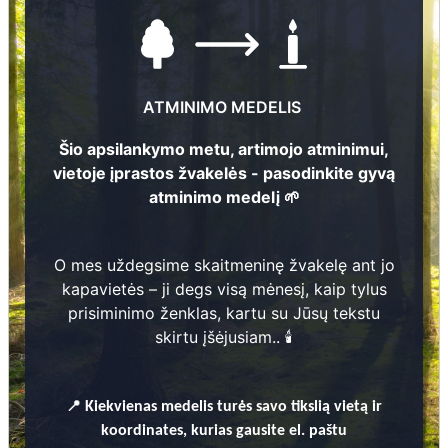
ATMINIMO MEDELIS
Šio apsilankymo metu, artimojo atminimui,
vietoje įprastos žvakelės - pasodinkite gyvą
atminimo medelį 🌱
Nuotraukų ir duomenų atnaujinimas
3
O mes uždegsime skaitmeninę žvakelę ant jo
kapavietės – ji degs visą mėnesį, kaip tylus
prisiminimo ženklas, kartu su Jūsų tekstu
skirtu įšėjusiam.. 🕯️
107
2
Jefimijs Brovkins
9
3
9
-
2
0
2
1
3
📍
Kiekvienas
medelis turės savo tikslią vietą ir
koordinates, kurias gausite el. paštu