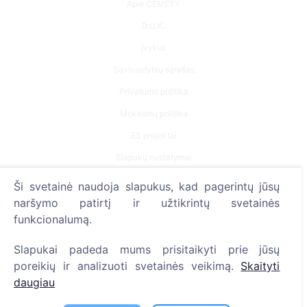
Apie CEMETY
D.U.K.
Įvykiai
Savivaldybių sąrašas
Privatumo politika
Mokėjimų politika
ES projektai
Slapukų nustatymai
Ši svetainė naudoja slapukus, kad pagerintų jūsų
Paieška
naršymo patirtį ir užtikrintų svetainės
Velionių paieška
funkcionalumą.
Kapinių paieška
Slapukai padeda mums prisitaikyti prie jūsų
poreikių ir analizuoti svetainės veikimą.
Skaityti
Paslaugos
daugiau
Kontaktai