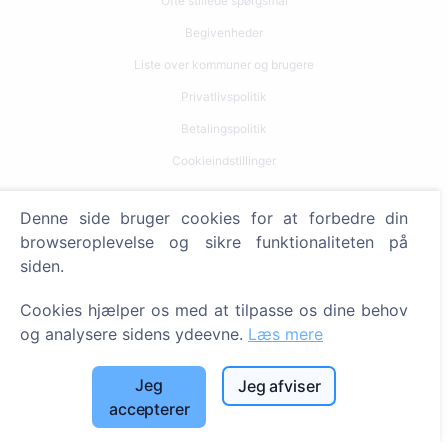
Ofte stillede spørgsmål
Begivenheder
Liste over kommuner og brugere
Privatlivspolitik
Betalingspolitik
Cookieindstillinger
Søg
Denne side bruger cookies for at forbedre din
browseroplevelse og sikre funktionaliteten på
Søg efter afdøde
siden.
Søg efter kirkegårde
Cookies hjælper os med at tilpasse os dine behov
Tjenester
og analysere sidens ydeevne.
Læs mere
Kontakt
Jeg
Jeg afviser
accepterer
SIA "CEMETY", LV40103618951
371 29144816