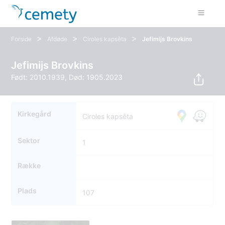
>
>
>
Forside
Afdøde
Ciroles kapsēta
Jefimijs Brovkins
Jefimijs Brovkins
Født: 2010.1939, Død: 1905.2023
Kirkegård
Ciroles kapsēta
Sektor
1
Række
Plads
107