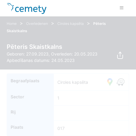
>
>
>
Home
Overledenen
Ciroles kapsēta
Pēteris
Skaistkalns
Pēteris Skaistkalns
Geboren: 27.09.2023, Overleden: 20.05.2023
Apbedīšanas datums: 24.05.2023
Begraafplaats
Ciroles kapsēta
Sector
1
Rij
Plaats
017