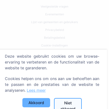
Veelgestelde vragen
Evenementen
Lijst van gemeenten en gebruikers
Privacybeleid
Betalingsbeleid
Cookie-instellingen
Deze website gebruikt cookies om uw browse-
Zoeken
ervaring te verbeteren en de functionaliteit van de
Zoeken naar overledenen
website te garanderen.
Zoeken naar begraafplaatsen
Cookies helpen ons om ons aan uw behoeften aan
te passen en de prestaties van de website te
Diensten
analyseren.
Lees meer
Contacten
Akkoord
Niet
SIA "CEMETY", LV40103618951
akkoord