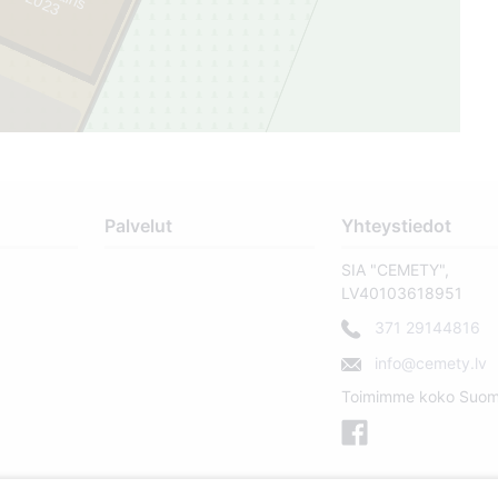
Palvelut
Yhteystiedot
SIA "CEMETY",
LV40103618951
371 29144816
info@cemety.lv
Toimimme koko Suom