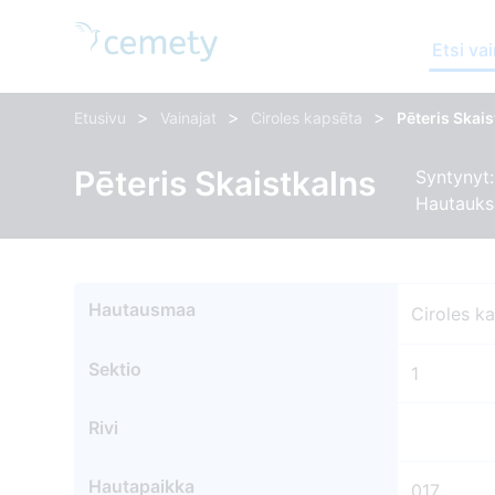
Etsi vai
>
>
>
Etusivu
Vainajat
Ciroles kapsēta
Pēteris Skai
Pēteris Skaistkalns
Syntynyt:
Hautauks
Hautausmaa
Ciroles k
Sektio
1
Rivi
Hautapaikka
017