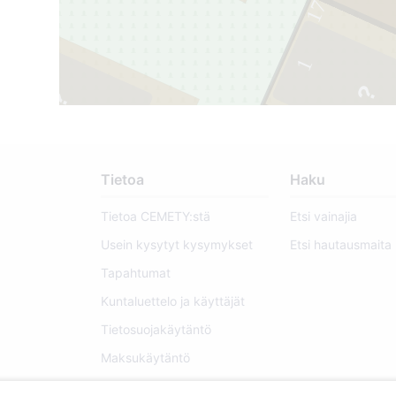
17
1
3
Tietoa
Haku
Tietoa CEMETY:stä
Etsi vainajia
Usein kysytyt kysymykset
Etsi hautausmaita
Tapahtumat
Kuntaluettelo ja käyttäjät
Tietosuojakäytäntö
Maksukäytäntö
Evästeasetukset