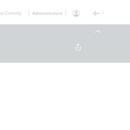
oa Cemety
|
|
Administrators