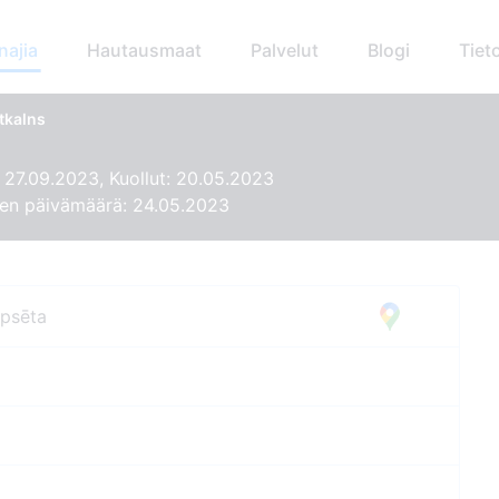
najia
Hautausmaat
Palvelut
Blogi
Tiet
stkalns
 27.09.2023, Kuollut: 20.05.2023
en päivämäärä: 24.05.2023
apsēta