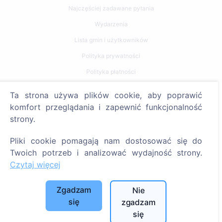
Najczęściej zadawane pytania
Wydarzenia
Lista gmin i użytkowników
Polityka prywatności
Polityka płatności
Ustawienia plików cookie
Ta strona używa plików cookie, aby poprawić
komfort przeglądania i zapewnić funkcjonalność
Szukaj
strony.
Szukaj zmarłych
Pliki cookie pomagają nam dostosować się do
Szukaj cmentarzy
Twoich potrzeb i analizować wydajność strony.
Czytaj więcej
Usługi
Zgadzam
Nie
Kontakty
się
zgadzam
SIA "CEMETY", LV40103618951
się