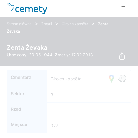
>
>
>
Strona główna
Zmarli
Ciroles kapsēta
Zenta
Ževaka
Zenta Ževaka
Urodzony: 20.05.1944, Zmarły: 17.02.2018
Cmentarz
Ciroles kapsēta
Sektor
3
Rząd
Miejsce
027