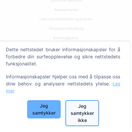
Ofte stilte spørsmål
Arrangementer
Liste over kommuner og brukere
Personvernerklæring
Betalingspolicy
Innstillinger for informasjonskapsler
Dette nettstedet bruker informasjonskapsler for å
forbedre din surfeopplevelse og sikre nettstedets
Søk
funksjonalitet.
Søk etter avdøde
Informasjonskapsler hjelper oss med å tilpasse oss
Søk etter gravplasser
dine behov og analysere nettstedets ytelse.
Les
mer
Tjenester
Jeg
Jeg
Kontakter
samtykker
samtykker
ikke
SIA "CEMETY", LV40103618951
371 29144816