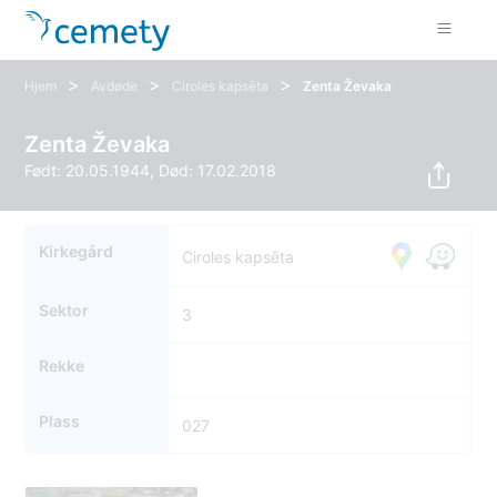
>
>
>
Hjem
Avdøde
Ciroles kapsēta
Zenta Ževaka
Zenta Ževaka
Født: 20.05.1944, Død: 17.02.2018
Kirkegård
Ciroles kapsēta
Sektor
3
Rekke
Plass
027