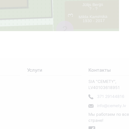
Jūlijs Bergs
? - ?
3
Milda Kaminska
1930 - 2017
2
13
Услуги
Контакты
SIA "CEMETY",
LV40103618951
14
371 29144816
info@cemety.lv
Мы работаем по вс
стране!