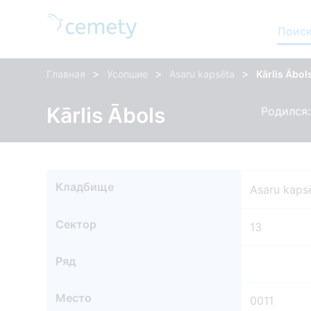
Поиск
>
>
>
Главная
Усопшие
Asaru kapsēta
Kārlis Ābol
Kārlis Ābols
Родился:
Кладбище
Asaru kaps
Сектор
13
Ряд
Место
0011