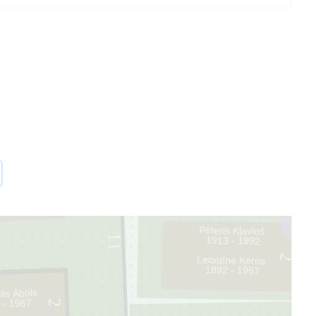
1
2
Pēteris Kļaviņš
11
1913 - 1992
2
Leontīne Kerns
1892 - 1967
lis Ābols
 - 1967
2