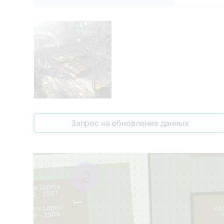
Запрос на обновление данных
2
Karlīna Lapiņa
1899 - 1997
1
Vilhelms Lapiņš
Kār
1909 - 1989
?