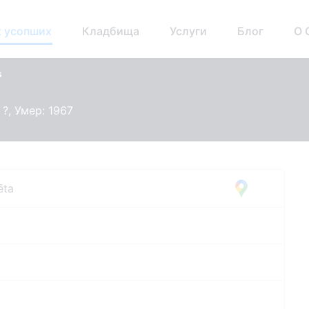
 усопших
Кладбища
Услуги
Блог
О 
s
 ?, Умер: 1967
ēta