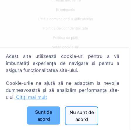
Întrebări frecvente
Evenimente
Listă a comunelor și a utilizatorilor
Politica de confidențialitate
Politica de plăți
Setări cookie-uri
Acest site utilizează cookie-uri pentru a vă
Caută
îmbunătăți experiența de navigare și pentru a
asigura funcționalitatea site-ului.
Caută decedați
Caută cimitire
Cookie-urile ne ajută să ne adaptăm la nevoile
dumneavoastră și să analizăm performanța site-
Servicii
ului.
Citiți mai mult
Contacte
Sunt de
Nu sunt de
acord
acord
SIA "CEMETY", LV40103618951
371 29144816