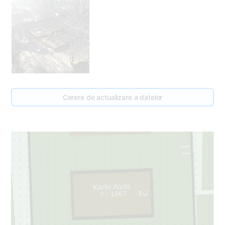
Cerere de actualizare a datelor
1
11
Kārlis Ābols
? - 1967
2