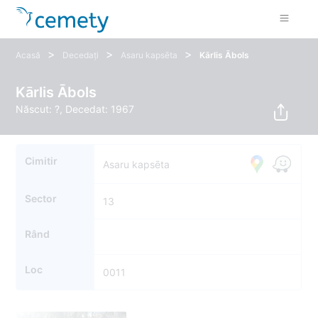
>
>
>
Acasă
Decedați
Asaru kapsēta
Kārlis Ābols
Kārlis Ābols
Născut: ?, Decedat: 1967
Cimitir
Asaru kapsēta
Sector
13
Rând
Loc
0011