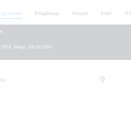
 усопших
Кладбища
Услуги
Блог
О 
ls
 1914, Умер: 29.06.1985
ēta