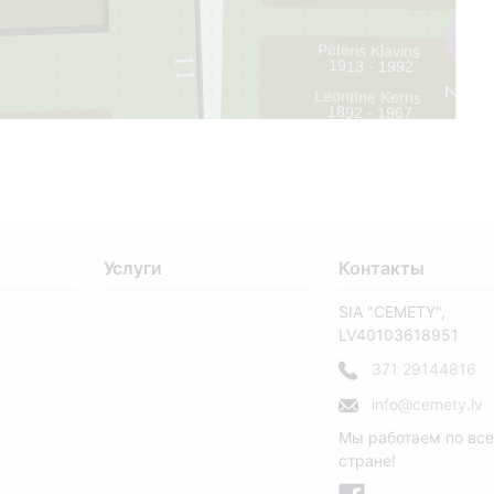
2
Pēteris Kļaviņš
11
1913 - 1992
2
Leontīne Kerns
1892 - 1967
2
Услуги
Контакты
SIA "CEMETY",
LV40103618951
371 29144816
info@cemety.lv
Мы работаем по вс
стране!