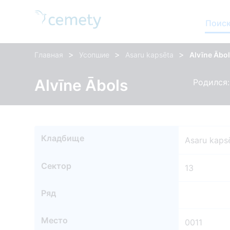
Поиск
>
>
>
Главная
Усопшие
Asaru kapsēta
Alvīne Ābo
Alvīne Ābols
Родился:
Кладбище
Asaru kaps
Сектор
13
Ряд
Место
0011