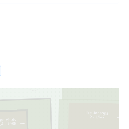
6
Ilze Jansons
? - 1947
1
īne Ābols
14 - 1985
1