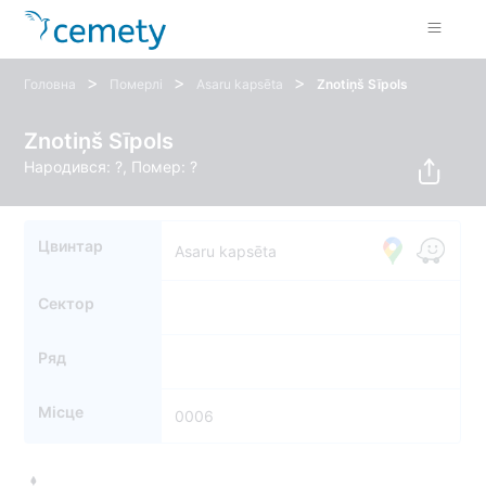
>
>
>
Головна
Померлі
Asaru kapsēta
Znotiņš Sīpols
Znotiņš Sīpols
Народився: ?, Помер: ?
Цвинтар
Asaru kapsēta
Сектор
Ряд
Місце
0006