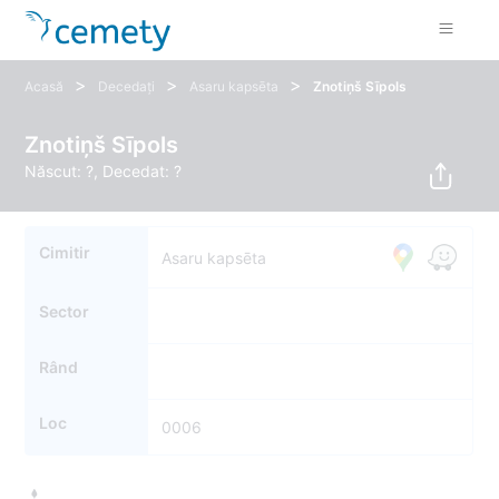
>
>
>
Acasă
Decedați
Asaru kapsēta
Znotiņš Sīpols
Znotiņš Sīpols
Născut: ?, Decedat: ?
Cimitir
Asaru kapsēta
Sector
Rând
Loc
0006