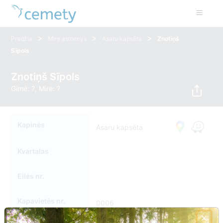
>
>
>
Pradžia
Mirę asmenys
Asaru kapsēta
Znotiņš
Sīpols
Znotiņš Sīpols
Gimė: ?, Mirė: ?
Kapinės
Asaru kapsēta
Kvartalas
Eilės nr.
Kapavietės nr.
0006