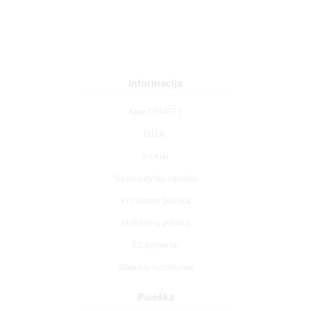
Informacija
Apie CEMETY
D.U.K.
Įvykiai
Savivaldybių sąrašas
Privatumo politika
Mokėjimų politika
ES projektai
Slapukų nustatymai
Paieška