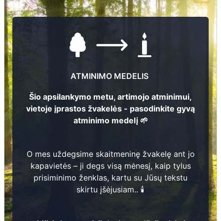
3
ATMINIMO MEDELIS
Šio apsilankymo metu, artimojo atminimui,
vietoje įprastos žvakelės - pasodinkite gyvą
atminimo medelį 🌱
O mes uždegsime skaitmeninę žvakelę ant jo
kapavietės – ji degs visą mėnesį, kaip tylus
prisiminimo ženklas, kartu su Jūsų tekstu
skirtu įšėjusiam.. 🕯️