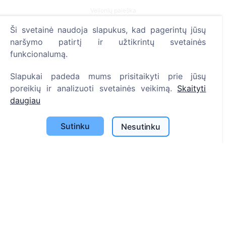
Velionių paieška
Kapinių paieška
Ši svetainė naudoja slapukus, kad pagerintų jūsų
naršymo patirtį ir užtikrintų svetainės
Paslaugos
funkcionalumą.
Kontaktai
Slapukai padeda mums prisitaikyti prie jūsų
poreikių ir analizuoti svetainės veikimą.
Skaityti
SIA "CEMETY", LV40103618951
daugiau
371 29144816
info@cemety.lv
Sutinku
Nesutinku
Veiklą vykdome visoje Lietuvoje!
Administratoriai
© 2013 - 2026 Cemety Visos teisės saugomos