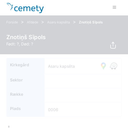
>
>
>
Forside
Afdøde
Asaru kapsēta
Znotiņš Sīpols
Znotiņš Sīpols
Født: ?, Død: ?
Kirkegård
Asaru kapsēta
Sektor
Række
Plads
0006