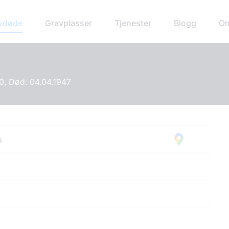
avdøde
Gravplasser
Tjenester
Blogg
Om
0, Død: 04.04.1947
a