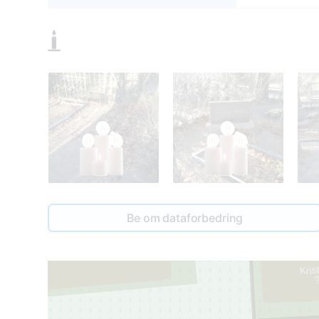
2
Be om dataforbedring
Artūr
1
19
Kris