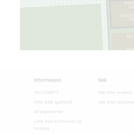
Marij
186
Aleksan
18
Ber
Varv
1
Informasjon
Søk
9
Om CEMETY
Søk etter avdøde
Ofte stilte spørsmål
Søk etter gravpla
Arrangementer
Liste over kommuner og
brukere