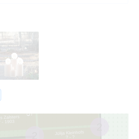
2
s Zalsters
58 - 2018
1
6
ts Zalsters
? - 1903
2
Jūlija Kleinhofs
2
? - ?