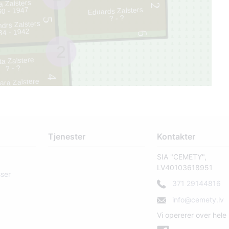
a Zalsters
2
Eduards Zalsters
0 - 1947
? - ?
5
drs Zalsters
84 - 1942
6
2
ta Zalstere
? - ?
4
ara Zalstere
886 - 1955
Tjenester
Kontakter
SIA "CEMETY",
LV40103618951
sser
371 29144816
info@cemety.lv
Vi opererer over hele 