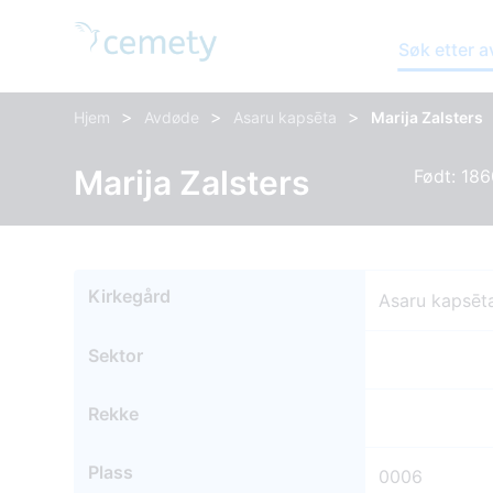
Søk etter 
>
>
>
Hjem
Avdøde
Asaru kapsēta
Marija Zalsters
Marija Zalsters
Født: 186
Kirkegård
Asaru kapsēt
Sektor
Rekke
Plass
0006