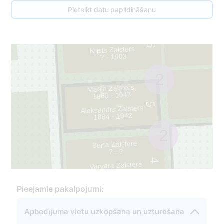
2
Pieteikt datu papildināšanu
2
Artūrs Zalsters
1958 - 2018
6
Krists Zalsters
? - 1903
2
Marija Zalsters
1860 - 1947
5
Aleksandrs Zalsters
1884 - 1942
2
Berta Zalstere
? - ?
4
Varvara Zalstere
1886 - 1955
Pieejamie pakalpojumi:
Apbedījuma vietu uzkopšana un uzturēšana