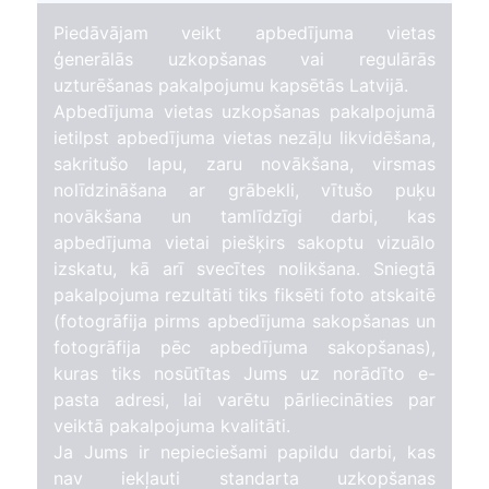
Piedāvājam veikt apbedījuma vietas
ģenerālās uzkopšanas vai regulārās
uzturēšanas pakalpojumu kapsētās Latvijā.
Apbedījuma vietas uzkopšanas pakalpojumā
ietilpst apbedījuma vietas nezāļu likvidēšana,
sakritušo lapu, zaru novākšana, virsmas
nolīdzināšana ar grābekli, vītušo puķu
novākšana un tamlīdzīgi darbi, kas
apbedījuma vietai piešķirs sakoptu vizuālo
izskatu, kā arī svecītes nolikšana. Sniegtā
pakalpojuma rezultāti tiks fiksēti foto atskaitē
(fotogrāfija pirms apbedījuma sakopšanas un
fotogrāfija pēc apbedījuma sakopšanas),
kuras tiks nosūtītas Jums uz norādīto e-
pasta adresi, lai varētu pārliecināties par
veiktā pakalpojuma kvalitāti.
Ja Jums ir nepieciešami papildu darbi, kas
nav iekļauti standarta uzkopšanas