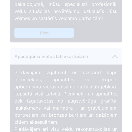
pakalpojumā, mūsu specialisti profesionāli
veiks situācijas novētējumu, uzklausīs Jūsu
vēlmes un sastādīs veicamo darba tāmi
Pirkt
Apbedījuma vietas labiekārtošana
Piedāvājam izgatavot un uzstādīt kapu
pieminekļus, apmalītes vai kopējo
apbedījuma vietas ansambli attālināti jebkurā
kapsētā visā Latvijā. Pieminekļi un apmalītes
tiek izgatavotas no augstvērtīga granīta,
laukakmens vai marmora - ar gravējumiem,
portretiem vai bronzas burtiem un dažādiem
citiem aksesuāriem.
Piedāvājam arī visu veidu rekonstrukcijas un