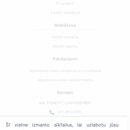
ES projekti
Sīkfailu iestatījumi
Meklēšana
Meklēt apbedīto
Meklēt kapsētu
Pakalpojumi
Apbedījuma vietu uzkopšana un uzturēšana
Apbedījuma vietas labiekārtošana
Kontakti
SIA "CEMETY", LV40103618951
371 29144816
info@cemety.lv
Šī vietne izmanto sīkfailus, lai uzlabotu jūsu
Strādājam visā Latvijā!