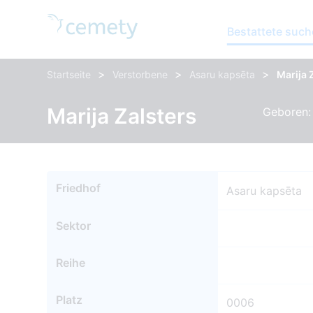
Bestattete suc
>
>
>
Startseite
Verstorbene
Asaru kapsēta
Marija 
Marija Zalsters
Geboren: 
Friedhof
Asaru kapsēta
Sektor
Reihe
Platz
0006