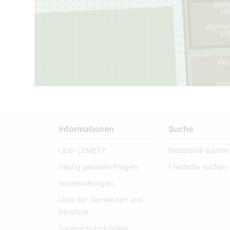
Marij
186
Aleksan
18
Ber
Varv
1
Informationen
Suche
9
Über CEMETY
Bestattete suchen
Häufig gestellte Fragen
Friedhöfe suchen
Veranstaltungen
Liste der Gemeinden und
Benutzer
Datenschutzrichtlinie