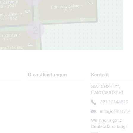
a Zalsters
2
Eduards Zalsters
0 - 1947
? - ?
5
drs Zalsters
84 - 1942
6
2
ta Zalstere
? - ?
4
ara Zalstere
886 - 1955
Dienstleistungen
Kontakt
SIA "CEMETY",
LV40103618951
371 29144816
info@cemety.lv
Wir sind in ganz
Deutschland tätig!