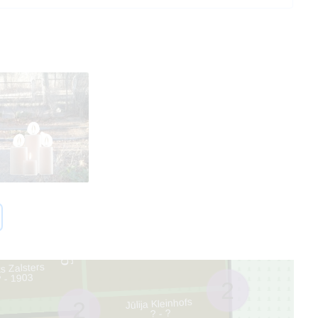
2
s Zalsters
58 - 2018
1
6
ts Zalsters
? - 1903
2
Jūlija Kleinhofs
2
? - ?