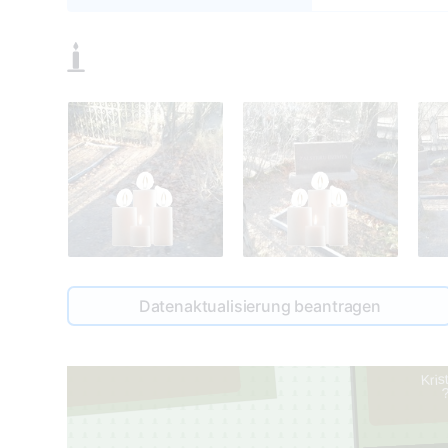
2
Datenaktualisierung beantragen
Artūr
1
19
Kris