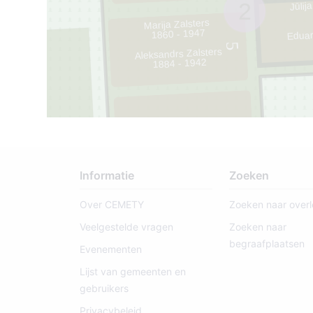
Jūlij
2
Marija Zalsters
Eduar
1860 - 1947
5
Aleksandrs Zalsters
1884 - 1942
4
Informatie
Zoeken
Over CEMETY
Zoeken naar over
Veelgestelde vragen
Zoeken naar
begraafplaatsen
Evenementen
Lijst van gemeenten en
gebruikers
Privacybeleid