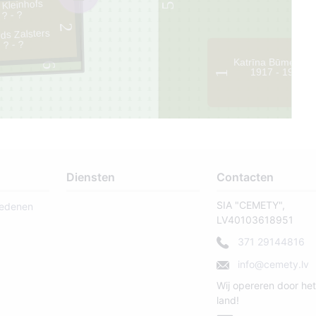
a Kleinhofs
5
? - ?
2
ds Zalsters
? - ?
Katrīna Būmeister
6
1917 - 1997
1
Diensten
Contacten
SIA "CEMETY",
ledenen
LV40103618951
371 29144816
info@cemety.lv
Wij opereren door het
land!