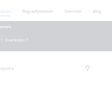
edenen
Begraafplaatsen
Diensten
Blog
alsters
?, Overleden: ?
kapsēta