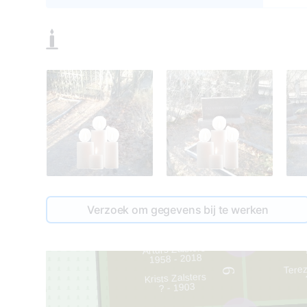
Verzoek om gegevens bij te werken
2
2
Znoti
Artūrs Zalsters
1958 - 2018
Terez
6
Krists Zalsters
? - 1903