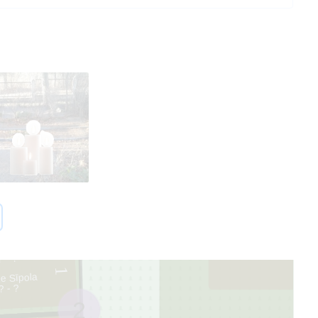
2
ņš Sīpols
2
? - ?
1
e Sīpola
? - ?
2