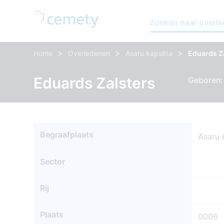
Zoeken naar overl
>
>
>
Home
Overledenen
Asaru kapsēta
Eduards Z
Eduards Zalsters
Geboren: 
Begraafplaats
Asaru 
Sector
Rij
Plaats
0006