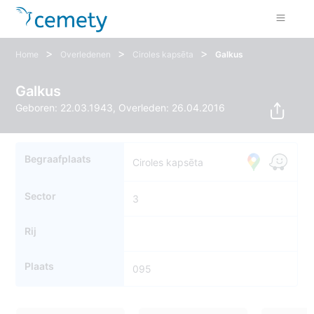
>
>
>
Home
Overledenen
Ciroles kapsēta
Galkus
Galkus
Geboren: 22.03.1943, Overleden: 26.04.2016
Begraafplaats
Ciroles kapsēta
Sector
3
Rij
Plaats
095