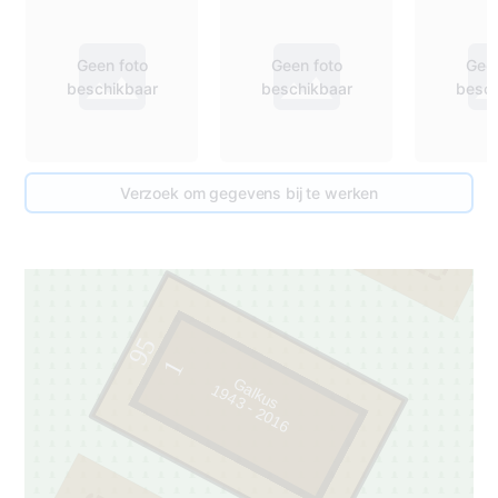
96
Geen foto
Geen foto
Geen
beschikbaar
beschikbaar
besch
1
Verzoek om gegevens bij te werken
95
1
Galkus
9
4
3
-
2
0
1
1
6