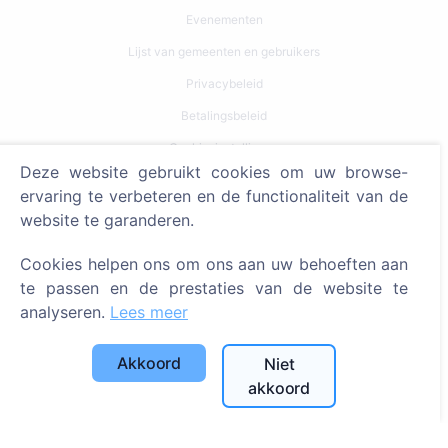
Evenementen
Lijst van gemeenten en gebruikers
Privacybeleid
Betalingsbeleid
Cookie-instellingen
Deze website gebruikt cookies om uw browse-
Zoeken
ervaring te verbeteren en de functionaliteit van de
website te garanderen.
Zoeken naar overledenen
Cookies helpen ons om ons aan uw behoeften aan
Zoeken naar begraafplaatsen
te passen en de prestaties van de website te
Diensten
analyseren.
Lees meer
Contacten
Akkoord
Niet
akkoord
SIA "CEMETY", LV40103618951
371 29144816