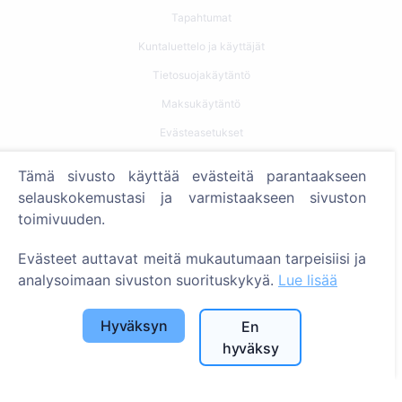
Tapahtumat
Kuntaluettelo ja käyttäjät
Tietosuojakäytäntö
Maksukäytäntö
Evästeasetukset
Haku
Tämä sivusto käyttää evästeitä parantaakseen
selauskokemustasi ja varmistaakseen sivuston
Etsi vainajia
toimivuuden.
Etsi hautausmaita
Evästeet auttavat meitä mukautumaan tarpeisiisi ja
Palvelut
analysoimaan sivuston suorituskykyä.
Lue lisää
Yhteystiedot
Hyväksyn
En
hyväksy
SIA "CEMETY", LV40103618951
371 29144816