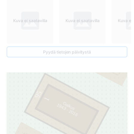
96
Kuva ei saatavilla
Kuva ei saatavilla
Kuva ei 
1
Pyydä tietojen päivitystä
95
1
Galkus
9
4
3
-
2
0
1
1
6