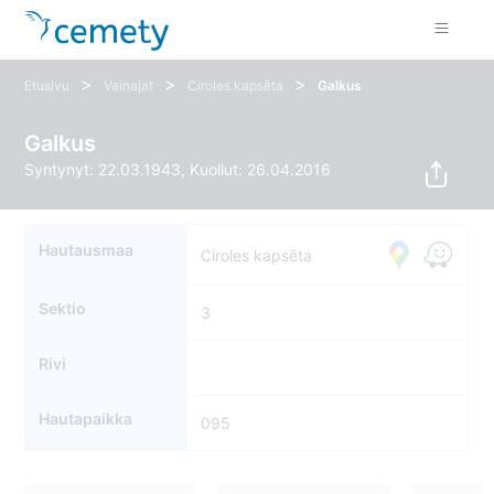
>
>
>
Etusivu
Vainajat
Ciroles kapsēta
Galkus
Galkus
Syntynyt: 22.03.1943, Kuollut: 26.04.2016
Hautausmaa
Ciroles kapsēta
Sektio
3
Rivi
Hautapaikka
095