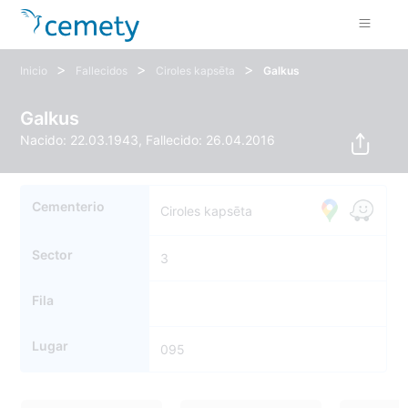
>
>
>
Inicio
Fallecidos
Ciroles kapsēta
Galkus
Galkus
Nacido: 22.03.1943, Fallecido: 26.04.2016
Cementerio
Ciroles kapsēta
Sector
3
Fila
Lugar
095