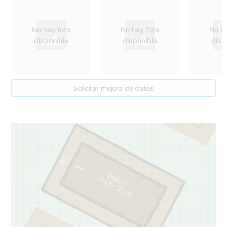
96
No hay foto
No hay foto
No ha
disponible
disponible
disp
1
Solicitar mejora de datos
95
1
Galkus
9
4
3
-
2
0
1
1
6