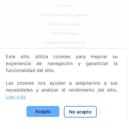
Eventos
Lista de municipios y usuarios
Política de privacidad
Política de pagos
Configuración de cookies
Búsqueda
Este sitio utiliza cookies para mejorar su
experiencia de navegación y garantizar la
Buscar fallecidos
funcionalidad del sitio.
Buscar cementerios
Las cookies nos ayudan a adaptarnos a sus
Servicios
necesidades y analizar el rendimiento del sitio.
Leer más
Contactos
Acepto
No acepto
SIA "CEMETY", LV40103618951
371 29144816